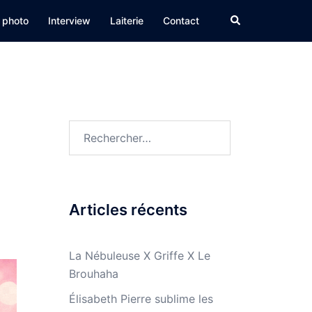
Rechercher
 photo
Interview
Laiterie
Contact
Rechercher :
Articles récents
La Nébuleuse X Griffe X Le
Brouhaha
Élisabeth Pierre sublime les