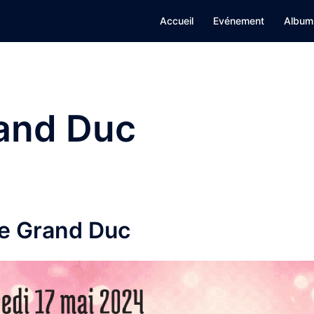
Accueil
Evénement
Album
and Duc
le Grand Duc