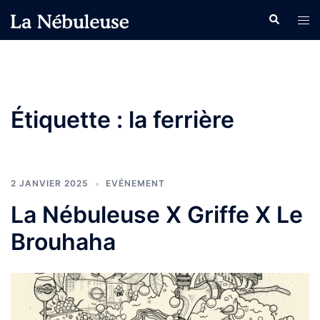
Aller
Recherche
Ouvr
au
le
contenu
men
Étiquette :
la ferrière
2 JANVIER 2025
EVÉNEMENT
La Nébuleuse X Griffe X Le
Brouhaha