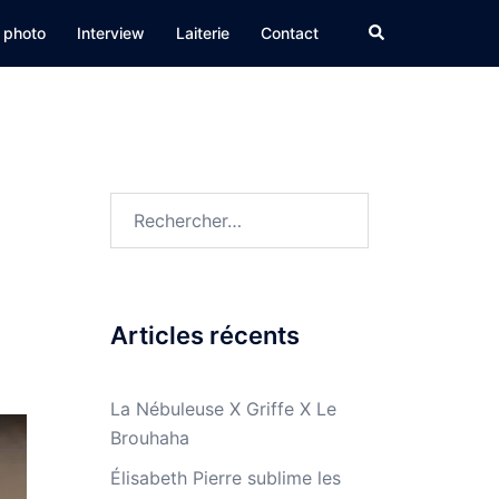
Rechercher
 photo
Interview
Laiterie
Contact
Rechercher :
Articles récents
La Nébuleuse X Griffe X Le
Brouhaha
Élisabeth Pierre sublime les