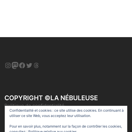
Instagram
Mastodon
Facebook
Twitter
Threads
COPYRIGHT ©LA NÉBULEUSE
Politique de confidentialité
Confidentialité et cookies : ce site utilise des cookies. En continuant à
utiliser ce site Web, vous acceptez leur utilisation.
Pour en savoir plus, notamment sur la façon de contrôler les cookies,
consultez :
Politique relative aux cookies