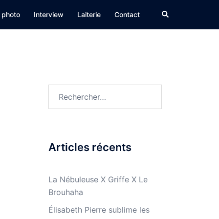
Rechercher
 photo
Interview
Laiterie
Contact
Rechercher :
Articles récents
La Nébuleuse X Griffe X Le
Brouhaha
Élisabeth Pierre sublime les