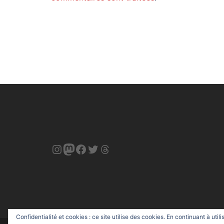
Instagram
Mastodon
Facebook
Twitter
Threads
Confidentialité et cookies : ce site utilise des cookies. En continuant à utili