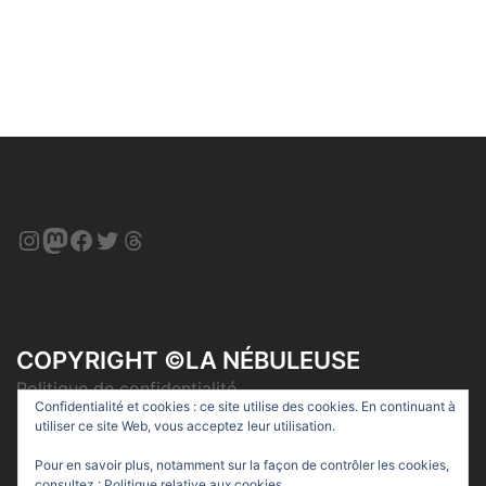
Instagram
Mastodon
Facebook
Twitter
Threads
COPYRIGHT ©LA NÉBULEUSE
Politique de confidentialité
Confidentialité et cookies : ce site utilise des cookies. En continuant à
utiliser ce site Web, vous acceptez leur utilisation.
Pour en savoir plus, notamment sur la façon de contrôler les cookies,
consultez :
Politique relative aux cookies