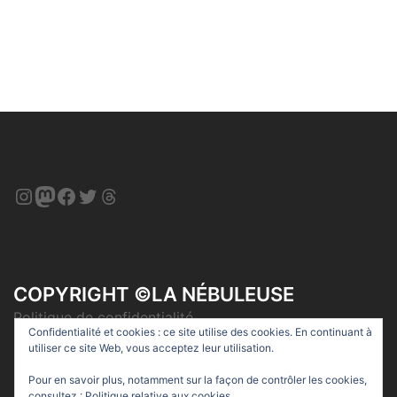
Instagram
Mastodon
Facebook
Twitter
Threads
COPYRIGHT ©LA NÉBULEUSE
Politique de confidentialité
Confidentialité et cookies : ce site utilise des cookies. En continuant à
utiliser ce site Web, vous acceptez leur utilisation.
Pour en savoir plus, notamment sur la façon de contrôler les cookies,
consultez :
Politique relative aux cookies