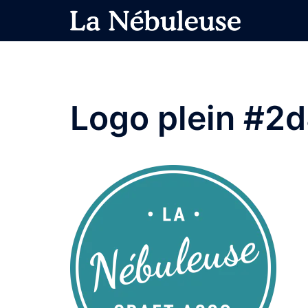
Aller
au
contenu
Logo plein #2