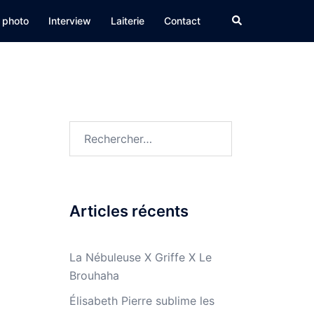
Rechercher
 photo
Interview
Laiterie
Contact
Rechercher :
Articles récents
La Nébuleuse X Griffe X Le
Brouhaha
Élisabeth Pierre sublime les