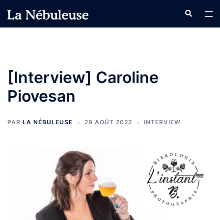
Aller
Recherche
Ouvr
au
le
contenu
men
[Interview] Caroline
Piovesan
PAR
LA NÉBULEUSE
29 AOÛT 2022
INTERVIEW