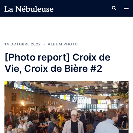
Aller
Recherche
Ouvr
au
le
contenu
men
14 OCTOBRE 2022
ALBUM PHOTO
[Photo report] Croix de
Vie, Croix de Bière #2