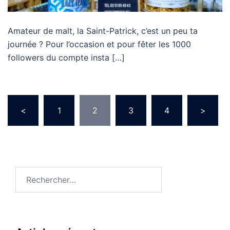
Amateur de malt, la Saint-Patrick, c’est un peu ta
journée ? Pour l’occasion et pour fêter les 1000
followers du compte insta […]
Pagination
<
1
2
3
4
>
des
publications
Rechercher :